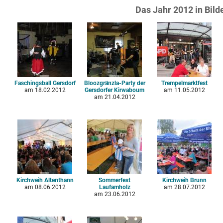
Das Jahr 2012 in Bild
Faschingsball Gersdorf
Bloozgränzla-Party der
Trempelmarktfest
am
18.02.2012
Gersdorfer Kirwaboum
am
11.05.2012
am
21.04.2012
Kirchweih Altenthann
Sommerfest
Kirchweih Brunn
am
08.06.2012
Laufamholz
am
28.07.2012
am
23.06.2012