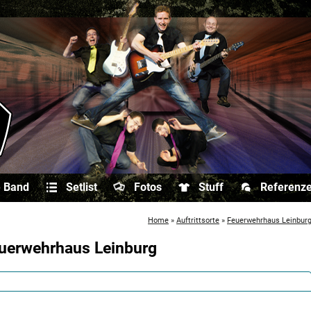
e Band
Setlist
Fotos
Stuff
Referenz
Home
»
Auftrittsorte
»
Feuerwehrhaus Leinbur
uerwehrhaus Leinburg