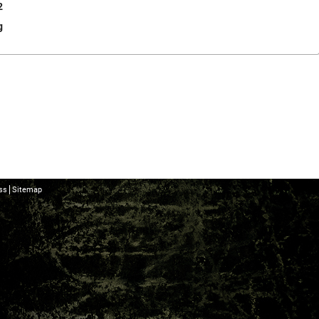
2
g
ss
Sitemap