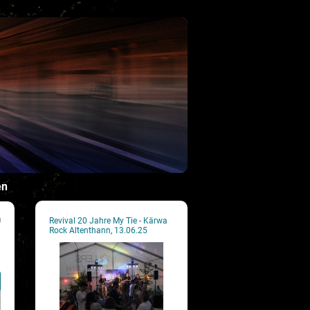
en
g
Revival 20 Jahre My Tie - Kärwa
Rock Altenthann, 13.06.25